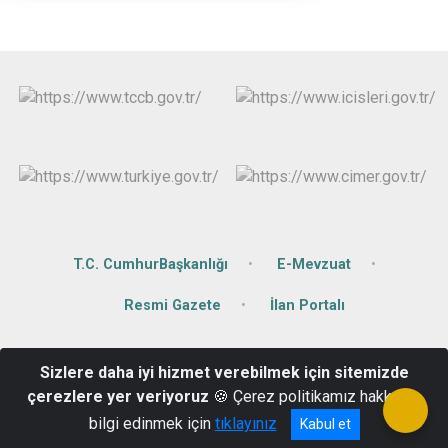
T.C. CumhurBaşkanlığı
E-Mevzuat
Resmi Gazete
İlan Portalı
Değirmiçem Mahallesi Sabahat Göğüş Caddesi No:14
Sizlere daha iyi hizmet verebilmek için sitemizde
Şehitkamil/Gaziantep
çerezlere yer veriyoruz
🍪 Çerez politikamız hakkında
Tlf: 0342 325 25 95 Faks:0342 325 25 94
bilgi edinmek için
tıklayınız
Kabul et