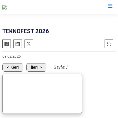
Gaziantep
TEKNOFEST 2026
Araban
İslahiye
09.02.2026
Karkamış
Nizip
Geri
İleri
Sayfa:
/
Nurdağı
Oğuzeli
Şahinbey
Şehitkamil
Yavuzeli