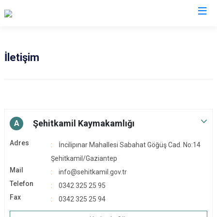
Gaziantep
İletişim
Araban
İslahiye
Karkamış
Nizip
Şehitkamil Kaymakamlığı
A
Nurdağı
Adres
İncilipınar Mahallesi Sabahat Göğüş Cad. No:14
Oğuzeli
Şehitkamil/Gaziantep
Şahinbey
Mail
info@sehitkamil.gov.tr
Şehitkamil
Telefon
0342 325 25 95
Yavuzeli
Fax
0342 325 25 94