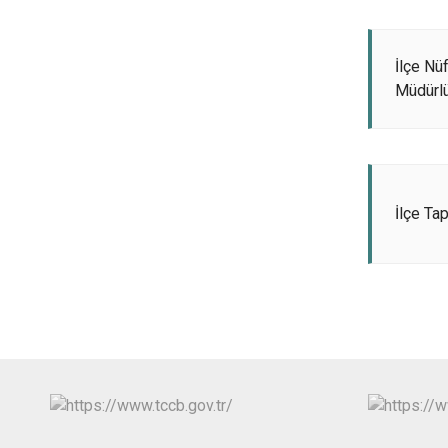
İlçe Nü
Müdürl
İlçe Ta