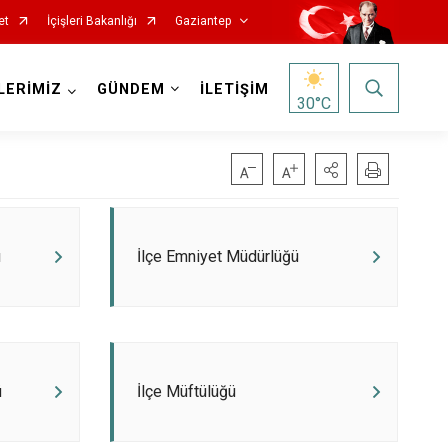
et
İçişleri Bakanlığı
Gaziantep
LERİMİZ
GÜNDEM
İLETİŞİM
30
°C
ı
İlçe Emniyet Müdürlüğü
ü
İlçe Müftülüğü