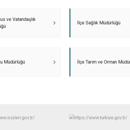
Oğuzeli
Şahinbey
fus ve Vatandaşlık
Şehitkamil
İlçe Sağlık Müdürlüğü
üğü
Yavuzeli
pu Müdürlüğü
İlçe Tarım ve Orman Müdü