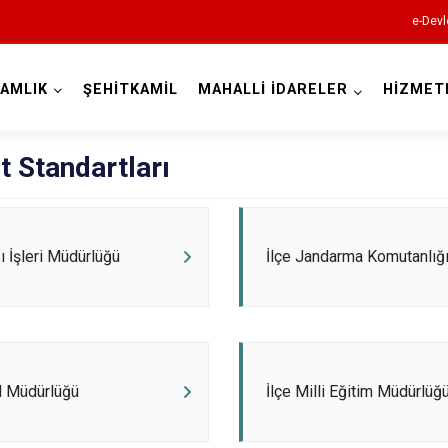
e-Devl
AMLIK
ŞEHİTKAMİL
MAHALLİ İDARELER
HİZMET
Gaziantep
 Standartları
zı İşleri Müdürlüğü
İlçe Jandarma Komutanlığ
Araban
İslahiye
Karkamış
Nizip
l Müdürlüğü
İlçe Milli Eğitim Müdürlüğ
Nurdağı