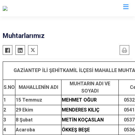
Gaziantep
Muhtarlarımız
Araban
İslahiye
Karkamış
GAZİANTEP İLİ ŞEHİTKAMİL İLÇESİ MAHALLE MUHTA
Nizip
MUHTARIN ADI VE
Nurdağı
S.NO
MAHALLENİN ADI
Ce
SOYADI
Oğuzeli
1
15 Temmuz
MEHMET OĞUR
0532
Şahinbey
2
29 Ekim
MENDERES KILIÇ
0541
Şehitkamil
3
8 Şubat
METİN KOÇASLAN
0537
Yavuzeli
4
Acaroba
ÖKKEŞ BEŞE
0536