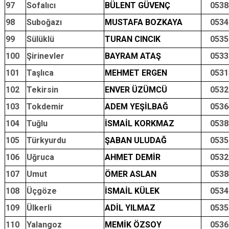
97
Sofalıcı
BÜLENT GÜVENÇ
0538
98
Suboğazı
MUSTAFA BOZKAYA
0534
99
Sülüklü
TURAN CINCIK
0535
100
Şirinevler
BAYRAM ATAŞ
0533
101
Taşlıca
MEHMET ERGEN
0531
102
Tekirsin
ENVER ÜZÜMCÜ
0532
103
Tokdemir
ADEM YEŞİLBAĞ
0536
104
Tuğlu
İSMAİL KORKMAZ
0538
105
Türkyurdu
ŞABAN ULUDAĞ
0535
106
Uğruca
AHMET DEMİR
0532
107
Umut
ÖMER ASLAN
0538
108
Üçgöze
İSMAİL KÜLEK
0534
109
Ülkerli
ADİL YILMAZ
0535
110
Yalangoz
MEMİK ÖZSOY
0536