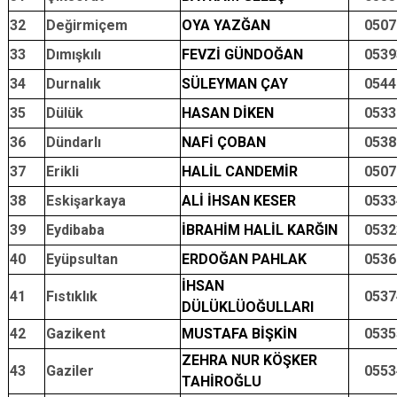
32
Değirmiçem
OYA YAZĞAN
0507
33
Dımışkılı
FEVZİ GÜNDOĞAN
0539
34
Durnalık
SÜLEYMAN ÇAY
0544
35
Dülük
HASAN DİKEN
0533
36
Dündarlı
NAFİ ÇOBAN
0538
37
Erikli
HALİL CANDEMİR
0507
38
Eskişarkaya
ALİ İHSAN KESER
0533
39
Eydibaba
İBRAHİM HALİL KARĞIN
0532
40
Eyüpsultan
ERDOĞAN PAHLAK
0536
İHSAN
41
Fıstıklık
0537
DÜLÜKLÜOĞULLARI
42
Gazikent
MUSTAFA BİŞKİN
0535
ZEHRA NUR KÖŞKER
43
Gaziler
0553
TAHİROĞLU