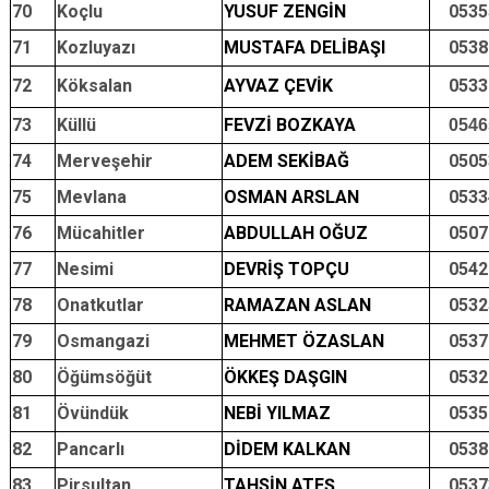
70
Koçlu
YUSUF ZENGİN
0535
71
Kozluyazı
MUSTAFA DELİBAŞI
0538
72
Köksalan
AYVAZ ÇEVİK
0533
73
Küllü
FEVZİ BOZKAYA
0546
74
Merveşehir
ADEM SEKİBAĞ
0505
75
Mevlana
OSMAN ARSLAN
0533
76
Mücahitler
ABDULLAH OĞUZ
0507
77
Nesimi
DEVRİŞ TOPÇU
0542
78
Onatkutlar
RAMAZAN ASLAN
0532
79
Osmangazi
MEHMET ÖZASLAN
0537
80
Öğümsöğüt
ÖKKEŞ DAŞGIN
0532
81
Övündük
NEBİ YILMAZ
0535
82
Pancarlı
DİDEM KALKAN
0538
83
Pirsultan
TAHSİN ATEŞ
0537