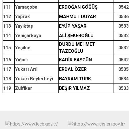
111
Yamaçoba
ERDOĞAN GÖĞÜŞ
0542
112
Yaprak
MAHMUT DUYAR
0536
113
Yayıktaş
EYÜP YAŞAR
0533
114
Yenişarkaya
ALİ ŞEKEROĞLU
0532
DURDU MEHMET
115
Yeşilce
0532
TAZEOĞLU
116
Yığınlı
KADİR BAYGÜN
0542
117
Yukarı Arıl
ERDAL ÖZER
0535
118
Yukarı Beylerbeyi
BAYRAM TÜRK
0534
119
Zülfikar
BEŞİR YILMAZ
0533