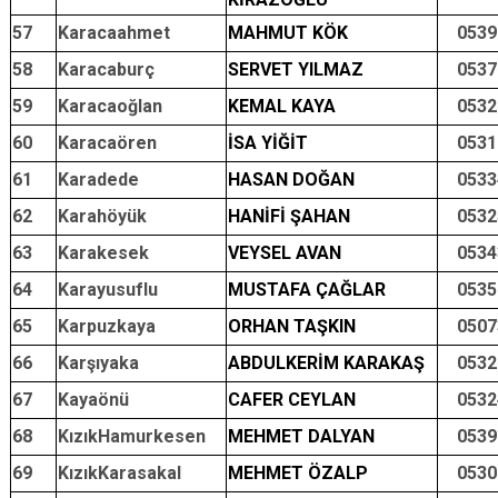
57
Karacaahmet
MAHMUT KÖK
0539
58
Karacaburç
SERVET YILMAZ
0537
59
Karacaoğlan
KEMAL KAYA
0532
60
Karacaören
İSA YİĞİT
0531
61
Karadede
HASAN DOĞAN
0533
62
Karahöyük
HANİFİ ŞAHAN
0532
63
Karakesek
VEYSEL AVAN
0534
64
Karayusuflu
MUSTAFA ÇAĞLAR
0535
65
Karpuzkaya
ORHAN TAŞKIN
0507
66
Karşıyaka
ABDULKERİM KARAKAŞ
0532
67
Kayaönü
CAFER CEYLAN
0532
68
KızıkHamurkesen
MEHMET DALYAN
0539
69
KızıkKarasakal
MEHMET ÖZALP
0530