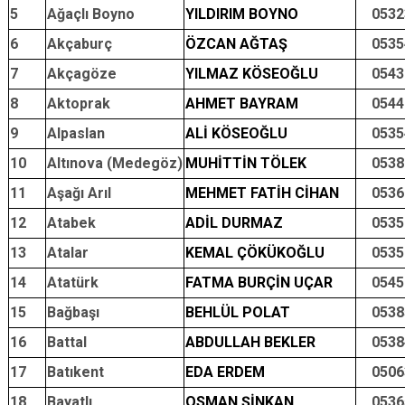
5
Ağaçlı Boyno
YILDIRIM BOYNO
0532
6
Akçaburç
ÖZCAN AĞTAŞ
0535
7
Akçagöze
YILMAZ KÖSEOĞLU
0543
8
Aktoprak
AHMET BAYRAM
0544
9
Alpaslan
ALİ KÖSEOĞLU
0535
10
Altınova (Medegöz)
MUHİTTİN TÖLEK
0538
11
Aşağı Arıl
MEHMET FATİH CİHAN
0536
12
Atabek
ADİL DURMAZ
0535
13
Atalar
KEMAL ÇÖKÜKOĞLU
0535
14
Atatürk
FATMA BURÇİN UÇAR
0545
15
Bağbaşı
BEHLÜL POLAT
0538
16
Battal
ABDULLAH BEKLER
0538
17
Batıkent
EDA ERDEM
0506
18
Bayatlı
OSMAN ŞİNKAN
0536