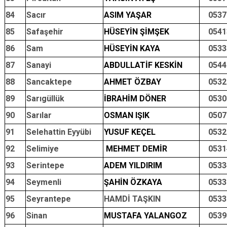
84
Sacır
ASIM YAŞAR
0537
85
Safaşehir
HÜSEYİN ŞİMŞEK
0541
86
Sam
HÜSEYİN KAYA
0533
87
Sanayi
ABDULLATİF KESKİN
0544
88
Sancaktepe
AHMET ÖZBAY
0532
89
Sarıgüllük
İBRAHİM DÖNER
0530
90
Sarılar
OSMAN IŞIK
0507
91
Selehattin Eyyübi
YUSUF KEÇEL
0532
92
Selimiye
MEHMET DEMİR
0531
93
Serintepe
ADEM YILDIRIM
0533
94
Seymenli
ŞAHİN ÖZKAYA
0533
95
Seyrantepe
HAMDİ TAŞKIN
0533
96
Sinan
MUSTAFA YALANGOZ
0539