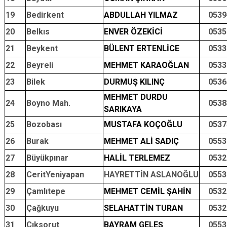
19
Bedirkent
ABDULLAH YILMAZ
0539
20
Belkıs
ENVER ÖZEKİCİ
0535
21
Beykent
BÜLENT ERTENLİCE
0533
22
Beyreli
MEHMET KARAOĞLAN
0533
23
Bilek
DURMUŞ KILINÇ
0536
MEHMET DURDU
24
Boyno Mah.
0538
SARIKAYA
25
Bozobası
MUSTAFA KOÇOĞLU
0537
26
Burak
MEHMET ALİ SADIÇ
0553
27
Büyükpınar
HALİL TERLEMEZ
0532
28
CeritYeniyapan
HAYRETTİN ASLANOĞLU
0553
29
Çamlıtepe
MEHMET CEMİL ŞAHİN
0532
30
Çağkuyu
SELAHATTİN TURAN
0532
31
Çıksorut
BAYRAM GELEŞ
0553