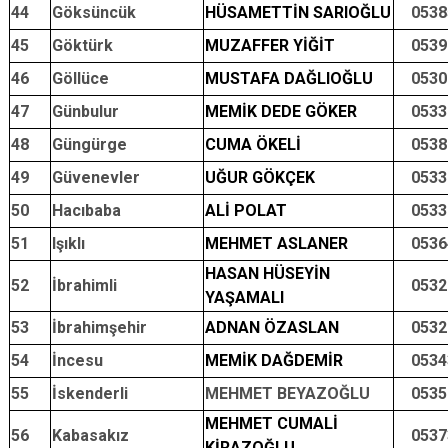
44
Göksüncük
HÜSAMETTİN SARIOĞLU
0538
45
Göktürk
MUZAFFER YİĞİT
0539
46
Göllüce
MUSTAFA DAĞLIOĞLU
0530
47
Günbulur
MEMİK DEDE GÖKER
0533
48
Güngürge
CUMA ÖKELİ
0538
49
Güvenevler
UĞUR GÖKÇEK
0533
50
Hacıbaba
ALİ POLAT
0533
51
Işıklı
MEHMET ASLANER
0536
HASAN HÜSEYİN
52
İbrahimli
0532
YAŞAMALI
53
İbrahimşehir
ADNAN ÖZASLAN
0532
54
İncesu
MEMİK DAĞDEMİR
0534
55
İskenderli
MEHMET BEYAZOĞLU
0535
MEHMET CUMALİ
56
Kabasakız
0537
KİRAZOĞLU