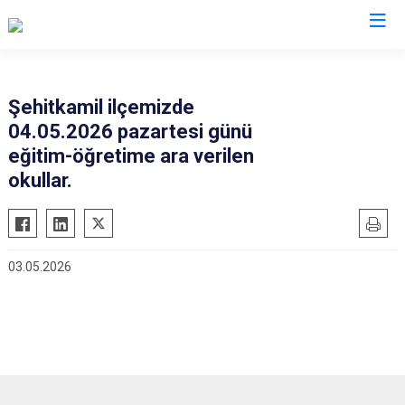
Gaziantep
Şehitkamil ilçemizde
04.05.2026 pazartesi günü
Araban
eğitim-öğretime ara verilen
İslahiye
okullar.
Karkamış
Nizip
Nurdağı
03.05.2026
Oğuzeli
Şahinbey
Şehitkamil
Yavuzeli