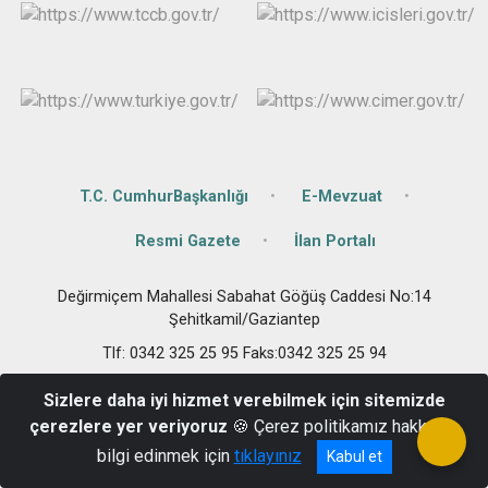
T.C. CumhurBaşkanlığı
E-Mevzuat
Resmi Gazete
İlan Portalı
Değirmiçem Mahallesi Sabahat Göğüş Caddesi No:14
Şehitkamil/Gaziantep
Tlf: 0342 325 25 95 Faks:0342 325 25 94
Sizlere daha iyi hizmet verebilmek için sitemizde
çerezlere yer veriyoruz
🍪 Çerez politikamız hakkında
bilgi edinmek için
tıklayınız
Kabul et