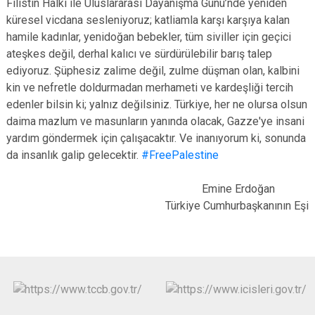
Filistin Halkı ile Uluslararası Dayanışma Günü’nde yeniden
küresel vicdana sesleniyoruz; katliamla karşı karşıya kalan
hamile kadınlar, yenidoğan bebekler, tüm siviller için geçici
ateşkes değil, derhal kalıcı ve sürdürülebilir barış talep
ediyoruz. Şüphesiz zalime değil, zulme düşman olan, kalbini
kin ve nefretle doldurmadan merhameti ve kardeşliği tercih
edenler bilsin ki; yalnız değilsiniz. Türkiye, her ne olursa olsun
daima mazlum ve masunların yanında olacak, Gazze'ye insani
yardım göndermek için çalışacaktır. Ve inanıyorum ki, sonunda
da insanlık galip gelecektir.
#FreePalestine
Emine Erdoğan
Türkiye Cumhurbaşkanının Eşi