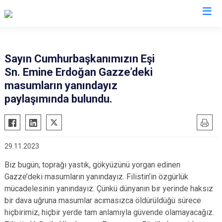
Gaziantep
Sayın Cumhurbaşkanımızın Eşi
Sn. Emine Erdoğan Gazze’deki
Araban
masumların yanındayız
İslahiye
paylaşımında bulundu.
Karkamış
Nizip
Nurdağı
29.11.2023
Oğuzeli
Biz bugün; toprağı yastık, gökyüzünü yorgan edinen
Şahinbey
Gazze’deki masumların yanındayız. Filistin’in özgürlük
Şehitkamil
mücadelesinin yanındayız. Çünkü dünyanın bir yerinde haksız
bir dava uğruna masumlar acımasızca öldürüldüğü sürece
Yavuzeli
hiçbirimiz, hiçbir yerde tam anlamıyla güvende olamayacağız.