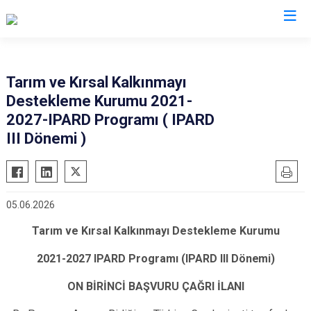
Gaziantep
Tarım ve Kırsal Kalkınmayı
Destekleme Kurumu 2021-
Araban
2027-IPARD Programı ( IPARD
İslahiye
III Dönemi )
Karkamış
Nizip
Nurdağı
05.06.2026
Oğuzeli
Tarım ve Kırsal Kalkınmayı Destekleme
Kurumu
Şahinbey
2021-2027 IPARD Programı (IPARD III
Dönemi)
Şehitkamil
Yavuzeli
ON BİRİNCİ BAŞVURU ÇAĞRI
İLANI