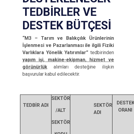
TEDBİRLER VE
DESTEK
BÜTÇESİ
“M3 – Tarım ve Balıkçılık Ürünlerinin
İşlenmesi ve Pazarlanması ile ilgili Fiziki
Varlıklara Yönelik Yatırımlar”
tedbirinden
yapım işi, makine-ekipman, hizmet ve
görünürlük
alımları desteğine ilişkin
başvurular kabul edilecektir.
SEKTÖR
DESTE
TEDBİR
ADI
SEKTÖR
ORANI
/ALT
ADI
SEKTÖR