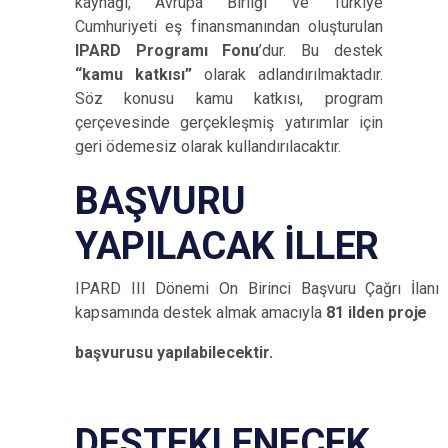
kaynağı, Avrupa Birliği ve Türkiye
Cumhuriyeti eş finansmanından oluşturulan
IPARD Programı Fonu
’dur. Bu destek
“kamu katkısı”
olarak adlandırılmaktadır.
Söz konusu kamu katkısı, program
çerçevesinde gerçekleşmiş yatırımlar için
geri ödemesiz olarak kullandırılacaktır.
BAŞVURU
YAPILACAK
İLLER
IPARD III Dönemi On Birinci Başvuru Çağrı İlanı
kapsamında destek almak amacıyla
81 ilden
proje
başvurusu
yapılabilecektir.
DESTEKLENECEK