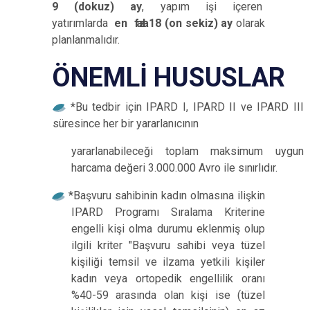
9 (dokuz) ay
, yapım işi içeren
yatırımlarda
en
fazla
18 (on sekiz) ay
olarak
planlanmalıdır.
ÖNEMLİ
HUSUSLAR
*Bu tedbir için IPARD I, IPARD II ve IPARD III
süresince her bir yararlanıcının
yararlanabileceği toplam maksimum uygun
harcama değeri 3.000.000 Avro ile
sınırlıdır.
*Başvuru sahibinin kadın olmasına ilişkin
IPARD Programı Sıralama Kriterine
engelli kişi olma durumu eklenmiş olup
ilgili kriter "Başvuru sahibi veya tüzel
kişiliği temsil ve ilzama yetkili kişiler
kadın veya ortopedik engellilik oranı
%40-59 arasında olan kişi ise (tüzel