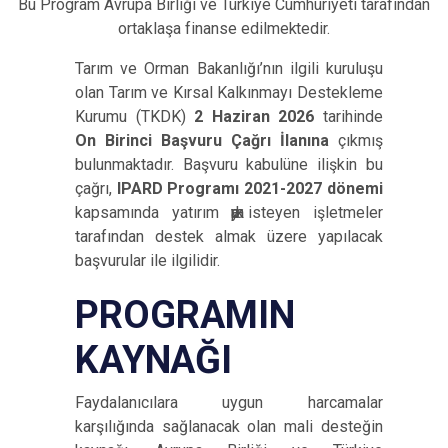
Bu Program Avrupa Birliği ve Türkiye Cumhuriyeti tarafından
ortaklaşa finanse
edilmektedir.
Tarım ve Orman Bakanlığı’nın ilgili kuruluşu
olan Tarım ve Kırsal Kalkınmayı Destekleme
Kurumu (TKDK)
2 Haziran 2026
tarihinde
On Birinci Başvuru Çağrı İlanına
çıkmış
bulunmaktadır. Başvuru kabulüne ilişkin bu
çağrı,
IPARD Programı 2021-2027 dönemi
kapsamında yatırım
yapmak
isteyen işletmeler
tarafından destek almak üzere yapılacak
başvurular ile ilgilidir.
PROGRAMIN
KAYNAĞI
Faydalanıcılara uygun harcamalar
karşılığında sağlanacak olan mali desteğin